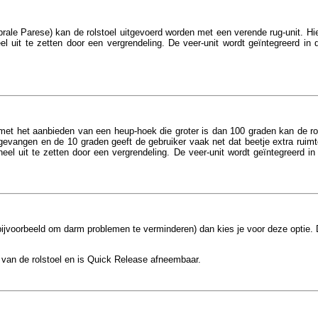
rale Parese) kan de rolstoel uitgevoerd worden met een verende rug-unit. Hi
l uit te zetten door een vergrendeling. De veer-unit wordt geïntegreerd in 
met het aanbieden van een heup-hoek die groter is dan 100 graden kan de r
pgevangen en de 10 graden geeft de gebruiker vaak net dat beetje extra ruim
heel uit te zetten door een vergrendeling. D
e veer-unit wordt geïntegreerd in
bijvoorbeeld om darm problemen te verminderen) dan kies je voor deze optie. D
 van de rolstoel
en is Quick Release afneembaar.