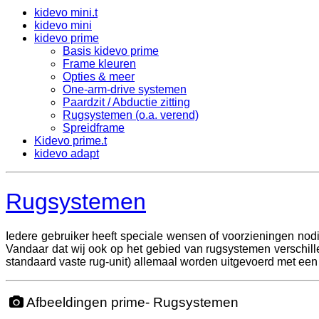
kidevo mini.t
kidevo mini
kidevo prime
Basis kidevo prime
Frame kleuren
Opties & meer
One-arm-drive systemen
Paardzit / Abductie zitting
Rugsystemen (o.a. verend)
Spreidframe
Kidevo prime.t
kidevo adapt
Rugsystemen
Iedere gebruiker heeft speciale wensen of voorzieningen nodig
Vandaar dat wij ook op het gebied van rugsystemen verschi
standaard vaste rug-unit) allemaal worden uitgevoerd met e
Afbeeldingen prime- Rugsystemen