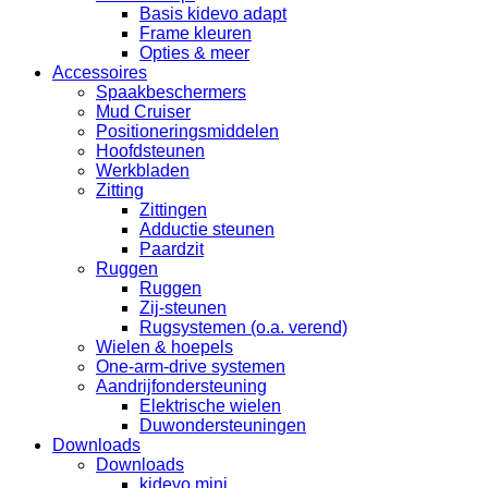
Basis kidevo adapt
Frame kleuren
Opties & meer
Accessoires
Spaakbeschermers
Mud Cruiser
Positioneringsmiddelen
Hoofdsteunen
Werkbladen
Zitting
Zittingen
Adductie steunen
Paardzit
Ruggen
Ruggen
Zij-steunen
Rugsystemen (o.a. verend)
Wielen & hoepels
One-arm-drive systemen
Aandrijfondersteuning
Elektrische wielen
Duwondersteuningen
Downloads
Downloads
kidevo mini