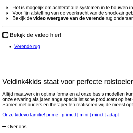
Het is mogelijk om achteraf alle systemen in te bouwen in
Voor fijn afstelling van de veerkracht van de shock-air g
Bekijk de
video weergave van de verende
rug onderaan
Bekijk de video hier!
Verende rug
Veldink4kids staat voor perfecte rolstoel
Altijd maatwerk in optima forma en al onze basis modellen ku
onze ervaring als jarenlange specialistische producent op h
Samen met ouders en therapeuten realiseren wij de meest opt
Onze kidevo familie! prime | prime.t | mini | mini.t | adapt
Over ons