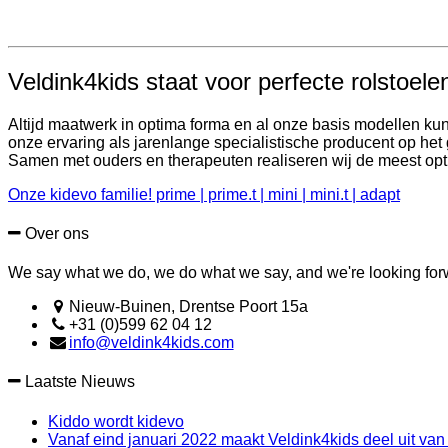
Veldink4kids staat voor perfecte rolstoel
Altijd maatwerk in optima forma en al onze basis modellen ku
onze ervaring als jarenlange specialistische producent op h
Samen met ouders en therapeuten realiseren wij de meest opt
Onze kidevo familie! prime | prime.t | mini | mini.t | adapt
Over ons
We say what we do, we do what we say, and we're looking forwa
Nieuw-Buinen, Drentse Poort 15a
+31 (0)599 62 04 12
info@veldink4kids.com
Laatste Nieuws
Kiddo wordt kidevo
Vanaf eind januari 2022 maakt Veldink4kids deel uit van 