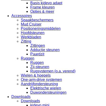
Basis kidevo adapt
Frame kleuren
Opties & meer
Accessoires
Spaakbeschermers
Mud Cruiser
Positioneringsmiddelen
Hoofdsteunen
Werkbladen
Zitting
Zittingen
Adductie steunen
Paardzit
Ruggen
Ruggen
Zij-steunen
Rugsystemen (o.a. verend)
Wielen & hoepels
One-arm-drive systemen
Aandrijfondersteuning
Elektrische wielen
Duwondersteuningen
Downloads
Downloads
kidevo mini