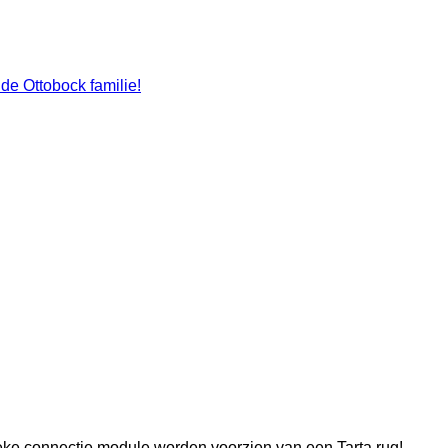
de Ottobock familie!
eke connectie module worden voorzien van een Tarta rug!