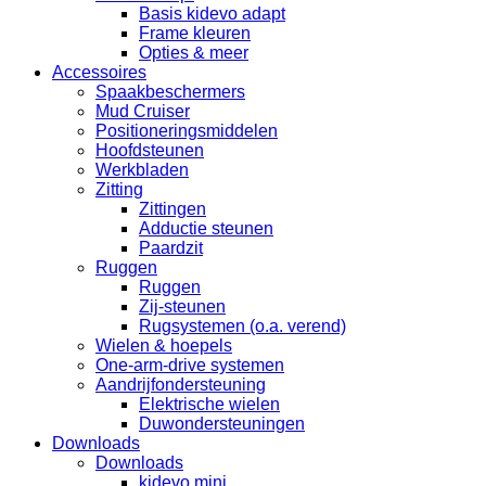
Basis kidevo adapt
Frame kleuren
Opties & meer
Accessoires
Spaakbeschermers
Mud Cruiser
Positioneringsmiddelen
Hoofdsteunen
Werkbladen
Zitting
Zittingen
Adductie steunen
Paardzit
Ruggen
Ruggen
Zij-steunen
Rugsystemen (o.a. verend)
Wielen & hoepels
One-arm-drive systemen
Aandrijfondersteuning
Elektrische wielen
Duwondersteuningen
Downloads
Downloads
kidevo mini