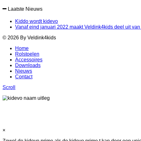
Laatste Nieuws
Kiddo wordt kidevo
Vanaf eind januari 2022 maakt Veldink4kids deel uit van 
© 2026 By Veldink4kids
Home
Rolstoelen
Accessoires
Downloads
Nieuws
Contact
Scroll
×
Zowel de kidevo prime als de kidevo prime.t kan door een uni