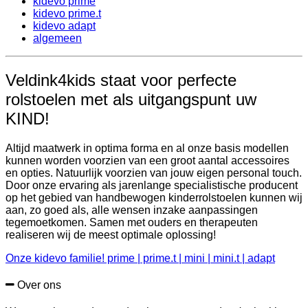
kidevo prime
kidevo prime.t
kidevo adapt
algemeen
Veldink4kids staat voor perfecte
rolstoelen met als uitgangspunt uw
KIND!
Altijd maatwerk in optima forma en al onze basis modellen
kunnen worden voorzien van een groot aantal accessoires
en opties. Natuurlijk voorzien van jouw eigen personal touch.
Door onze ervaring als jarenlange specialistische producent
op het gebied van handbewogen kinderrolstoelen kunnen wij
aan, zo goed als, alle wensen inzake aanpassingen
tegemoetkomen. Samen met ouders en therapeuten
realiseren wij de meest optimale oplossing!
Onze kidevo familie! prime | prime.t | mini | mini.t | adapt
Over ons