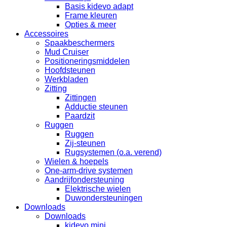
Basis kidevo adapt
Frame kleuren
Opties & meer
Accessoires
Spaakbeschermers
Mud Cruiser
Positioneringsmiddelen
Hoofdsteunen
Werkbladen
Zitting
Zittingen
Adductie steunen
Paardzit
Ruggen
Ruggen
Zij-steunen
Rugsystemen (o.a. verend)
Wielen & hoepels
One-arm-drive systemen
Aandrijfondersteuning
Elektrische wielen
Duwondersteuningen
Downloads
Downloads
kidevo mini