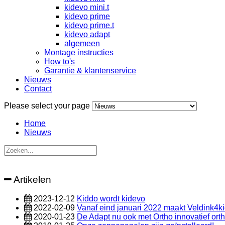
kidevo mini.t
kidevo prime
kidevo prime.t
kidevo adapt
algemeen
Montage instructies
How to's
Garantie & klantenservice
Nieuws
Contact
Please select your page
Home
Nieuws
Artikelen
2023-12-12
Kiddo wordt kidevo
2022-02-09
Vanaf eind januari 2022 maakt Veldink4kid
2020-01-23
De Adapt nu ook met Ortho innovatief ort