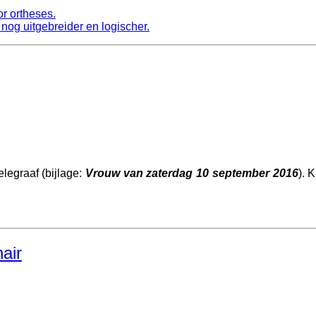
or ortheses.
nog uitgebreider en logischer.
legraaf (bijlage:
Vrouw van zaterdag 10 september 2016
). K
air