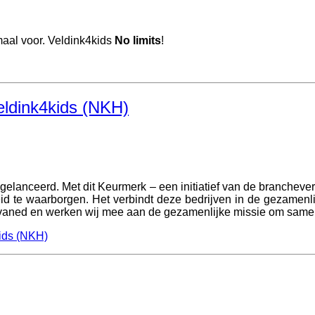
maal voor. Veldink4kids
No limits
!
eldink4kids (NKH)
elanceerd. Met dit Keurmerk – een initiatief van de brancheve
heid te waarborgen. Het verbindt deze bedrijven in de gezamen
irevaned en werken wij mee aan de gezamenlijke missie om sam
ids (NKH)