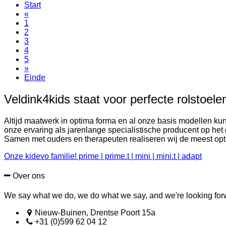
Start
«
1
2
3
4
5
»
Einde
Veldink4kids staat voor perfecte rolstoel
Altijd maatwerk in optima forma en al onze basis modellen ku
onze ervaring als jarenlange specialistische producent op h
Samen met ouders en therapeuten realiseren wij de meest opt
Onze kidevo familie! prime | prime.t | mini | mini.t | adapt
Over ons
We say what we do, we do what we say, and we're looking forwa
Nieuw-Buinen, Drentse Poort 15a
+31 (0)599 62 04 12