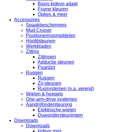
Basis kidevo adapt
Frame kleuren
Opties & meer
Accessoires
Spaakbeschermers
Mud Cruiser
Positioneringsmiddelen
Hoofdsteunen
Werkbladen
Zitting
Zittingen
Adductie steunen
Paardzit
Ruggen
Ruggen
Zij-steunen
Rugsystemen (o.a. verend)
Wielen & hoepels
One-arm-drive systemen
Aandrijfondersteuning
Elektrische wielen
Duwondersteuningen
Downloads
Downloads
kidevo mini