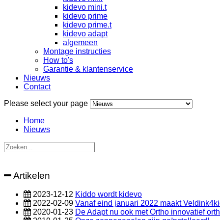
kidevo mini.t
kidevo prime
kidevo prime.t
kidevo adapt
algemeen
Montage instructies
How to's
Garantie & klantenservice
Nieuws
Contact
Please select your page
Home
Nieuws
Artikelen
2023-12-12
Kiddo wordt kidevo
2022-02-09
Vanaf eind januari 2022 maakt Veldink4kid
2020-01-23
De Adapt nu ook met Ortho innovatief ort