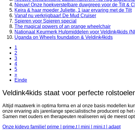
Nieuw! Onze hoekverstelbare duwgreep voor de Tilt & Cl
Keira & haar moeder Juliette, 1 jaar ervaring met de Tilt
Vanaf nu verkrijgbaar! De Mud Cruiser
Spieren voor Spieren special
The magical powers of an orange wheelchair
Nationaal Keurmerk Hulpmiddelen voor Veldink4kids (
Uganda on Wheels foundation & Veldink4kids
1
2
3
4
5
»
Einde
Veldink4kids staat voor perfecte rolstoel
Altijd maatwerk in optima forma en al onze basis modellen ku
onze ervaring als jarenlange specialistische producent op h
Samen met ouders en therapeuten realiseren wij de meest opt
Onze kidevo familie! prime | prime.t | mini | mini.t | adapt