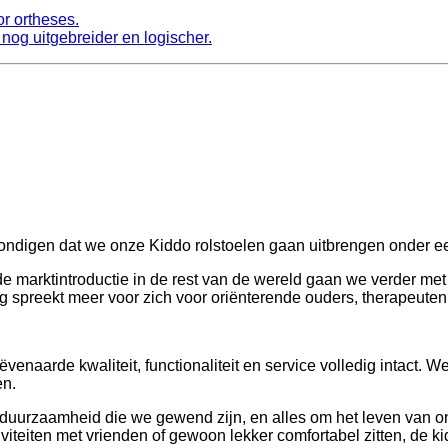
or ortheses.
nog uitgebreider en logischer.
kondigen dat we onze Kiddo rolstoelen gaan uitbrengen onder 
e marktintroductie in de rest van de wereld gaan we verder met
g spreekt meer voor zich voor oriënterende ouders, therapeuten
enaarde kwaliteit, functionaliteit en service volledig intact. W
en.
duurzaamheid die we gewend zijn, en alles om het leven van on
eiten met vrienden of gewoon lekker comfortabel zitten, de kid